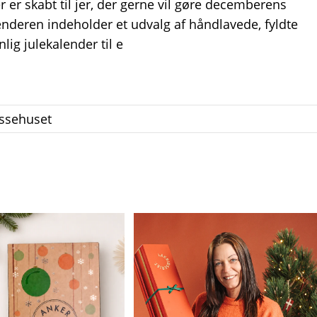
 er skabt til jer, der gerne vil gøre decemberens
lenderen indeholder et udvalg af håndlavede, fyldte
g julekalender til e
essehuset