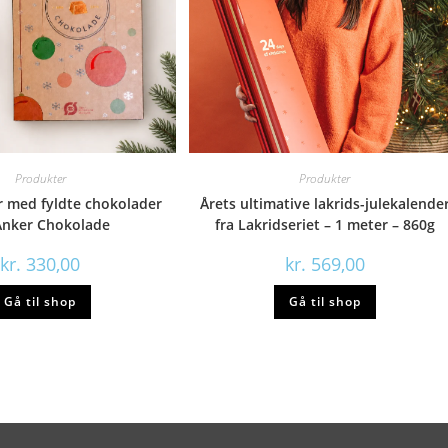
Produkter
Produkter
r med fyldte chokolader
Årets ultimative lakrids-julekalende
Anker Chokolade
fra Lakridseriet – 1 meter – 860g
kr.
330,00
kr.
569,00
Gå til shop
Gå til shop