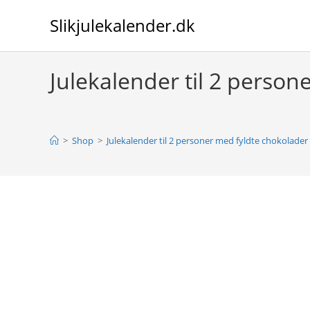
Skip
Slikjulekalender.dk
to
content
Julekalender til 2 perso
>
Shop
>
Julekalender til 2 personer med fyldte chokolade