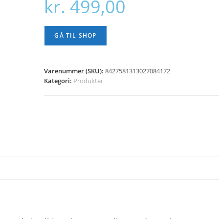
kr.
499,00
GÅ TIL SHOP
Varenummer (SKU):
8427581313027084172
Kategori:
Produkter