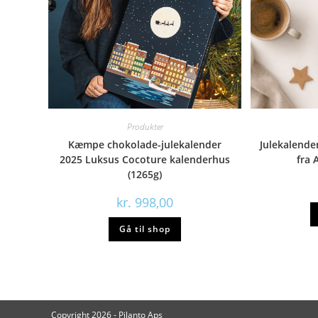
Produkter
Kæmpe chokolade-julekalender
Julekalende
2025 Luksus Cocoture kalenderhus
fra 
(1265g)
kr.
998,00
Gå til shop
Copyright 2026 - Pilanto Aps