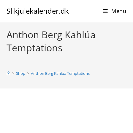
Skip
Slikjulekalender.dk
to
Menu
content
Anthon Berg Kahlúa
Temptations
>
Shop
>
Anthon Berg Kahlúa Temptations